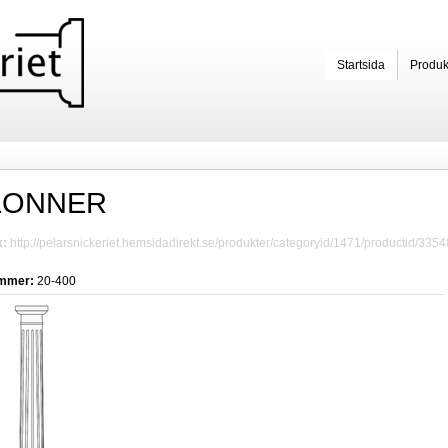
Startsida
Produk
LONNER
k:
http://pelarsnickeriet.hemsidadirekt.se/produkter/categoryid/1471/productid/3354
ummer:
20-400 