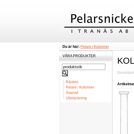
Du är här:
Pelare / Kolonner
VÅRA PRODUKTER
KO
Direktlän
Räcken
Artikeln
Pelare / Kolonner
Svarvat
Utsmyckning